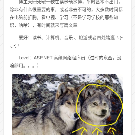
博主
大四死宅一枚
在读
水硕
水博
，平时基本不出门，
除非有什么很重要的事，或者非去不可的，大多数时间都
在电脑前折腾，看电视、学习（不是学习学校的那些知
识，哈哈），有时间就来写篇文章
爱好：读书、计算机、音乐 、旅游或者四处瞎逛 \ (•
◡•) /
Level：ASP.NET 高级网络程序员（过时的东西，没
啥卵用。。。）