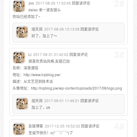
2#
zvv
2017-08-26 11:53:45
回复该评论
dalao 来一波友链么
你站已经添加了~
俎天润
2017-08-26 13:13:08
回复该评论
好了，加上了～
3#
Li
2017-08-31 21:42:02
回复该评论
很喜欢贵站风格,友链已加
名称：深夜酒馆
地址：http://www.lnpblog.pw/
描述：从文艺范到技术派
头像地址：http://lnpblog.pw/wp-content/uploads/2017/08/logo.png
俎天润
2017-09-01 11:46:21
回复该评论
加上了，ok
4#
友链博客
2017-12-25 16:52:32
回复该评论
圣诞节快乐！o(*￣▽￣*)ブ