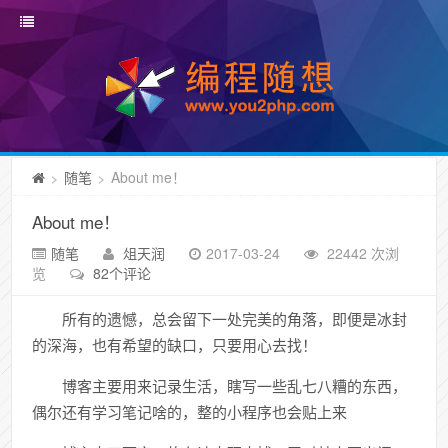
随笔
About me！
>
>
About me！
随笔
俎天润
2017-03-24
22442 次浏
览
82个评论
所有的遗憾，总会留下一处完美的角落，即便是冰封
的深海，也有希望的缺口，只要用心去找！
博客主要用来记录生活，瞎写一些乱七八糟的东西，
偶尔还有学习笔记啥的，整的小程序也会贴上来