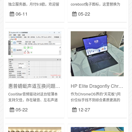
独立服务器，月付9.9欧。欢迎留
coreboot兔子图标，这里替换为
言补充！国家型号CPURAM硬盘
惠普高端产品线的薯条LOGO蜻蜓
06-11
05-22
容量IPv4IPv6价格加拿大KS-LE-
属于Elite精英系列，换个图标没
BE3-127...
什么问题，尽量往原生方...
惠普蜻蜓声道互换问题解决方案
HP Elite Dragonfly Chromebook
CoolStar音频驱动对这台轻薄本
作为ChromeOS界的“天花板”(同
支持欠佳，存在破音、左右声道
价位似乎找不到综合素质更高的
相反、高音扬声器不工作等问题
超极本?)，
05-22
12-27
解决声道问题很简单，目前对破
HPEliteDragonflyChromebook采
解版驱动有两种修补方案：方案
用轻盈且坚固的镁...
A：用Equ...