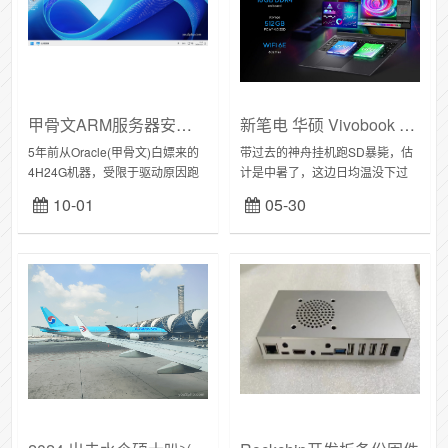
甲骨文ARM服务器安装Windows
新笔电 华硕 Vivobook 16X
5年前从Oracle(甲骨文)白嫖来的
带过去的神舟挂机跑SD暴毙，估
4H24G机器，受限于驱动原因跑
计是中暑了，这边日均温没下过
不了Windows，今年Win11-24H2
40度Vivobook16XK3605ZV-
10-01
05-30
发布后原生兼容ARM架构，遂尝
N1518W正好六千人民币国内木
试DD系统一...
有这个配置逛了一圈...