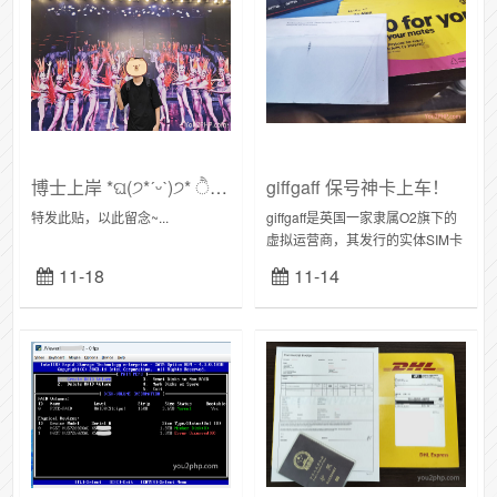
博士上岸 *ଘ(੭*ˊᵕˋ)੭* ੈ✩‧₊˚
giffgaff 保号神卡上车！
特发此贴，以此留念~...
giffgaff是英国一家隶属O2旗下的
虚拟运营商，其发行的实体SIM卡
是赴英留学生或游客的理想选
11-18
11-14
择，可全球漫游。该卡0月租且免
费接收短信，充值后半年保号一
次即...