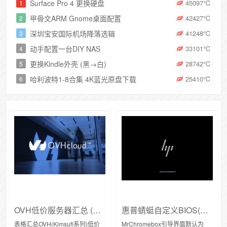
Surface Pro 4 更换硬盘
45097
℃
1
甲骨文ARM Gnome桌面配置
42427
℃
2
深圳宝安国际机场降落选辑
41248
℃
3
动手配置一台DIY NAS
33101
℃
4
更换Kindle外壳 (黑→白)
28742
℃
5
哈利波特1-8合集 4K蓝光原盘下载
25410
℃
6
OVH低价服务器汇总 (9.9欧元/月)
惠普蜻蜓自定义BIOS(HP引导图标)
表格汇总OVH(Kimsufi系列)低价
MrChromebox引导界面默认为