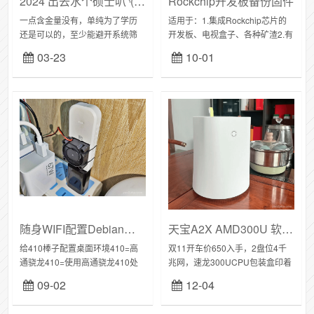
2024 出去水个硕士叭◝(⑅•ᴗ•⑅)◜
Rockchip开发板备份固件
一点含金量没有，单纯为了学历
适用于：1.集成Rockchip芯片的
还是可以的，至少能避开系统筛
开发板、电视盒子、各种矿渣2.有
选老一辈眼里，理想配置是研究
适配Armbian或第三方适配的
03-23
10-01
生、公务员、有车有房、儿女双
Armbian系统(ophub)3.有SD卡插
全，外企和私企都是下三滥混日
槽或能U盘...
子的地方亲戚朋友都厉...
随身WIFI配置Debian桌面环境
天宝A2X AMD300U 软路由/NAS性能测试
给410棒子配置桌面环境410=高
双11开车价650入手，2盘位4千
通骁龙410=使用高通骁龙410处
兆网，速龙300UCPU包装盒印着
理器的随身WIFI我是随行侠的棒
两个型号，分别是天宝R3和天宝
09-02
12-04
子，板号UFI103S-V5，4GEMMC
A2X，应该是同一款机器，不同批
先刷酷安大佬的2...
次用过Athlon...