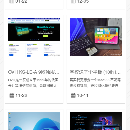
01-22
12-05
年前用过它家的KimsufiKS3C服
泰国，一周左右派送到家
务器，今年OVH针对Kimsu...
TOPMORE达墨TF卡做一个汇
总，最新...
OVH KS-LE-A 9欧独服闪购
学校送了个平板 (10th iPad)
OVH是一家成立于1999年的法国
其实我更想要一个Mac~~~不发笔
云计算服务提供商，是欧洲最大
也没有键盘，壳和钢化膜也要自
的托管服务提供商之一，博主数
掏腰...
11-22
10-11
年前用过它家的KimsufiKS3C服
务器，今年OVH针对Kimsu...