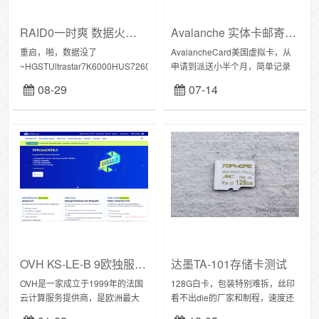
RAID0一时爽 数据火葬场
Avalanche 实体卡邮寄记录
重启，啪，数据没了
AvalancheCard美国虚拟卡，从
~HGSTUltrastar7K6000HUS726020ALA610 企
申请到派送小半个月，简单记录
业盘也就那么回事...
下收到DHL邮件，发货地新泽
08-29
07-14
西，收件地址填的学校（曼谷）
卡片中转德国，到达曼谷清关，
支付...
OVH KS-LE-B 9欧独服闪购
达墨TA-101存储卡测试
OVH是一家成立于1999年的法国
128G白卡，包装特别难拆，丝印
云计算服务提供商，是欧洲最大
看不出die的厂家和制程，速度还
的托管服务提供商之一，博主数
行淘宝达墨旗舰店34元，集运到