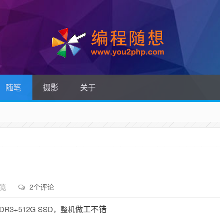
随笔
摄影
关于
浏览
2个评论
PDDR3+512G SSD，整机
做工不错