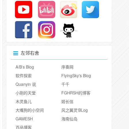
左邻右舍
A/B's Blog
序奏网
软件探索
FlyingSky's Blog
Quanyin 说
千千
小刚的天堂
FGHRSH的博客
木灵鱼儿
姬长信
大嘴狗的小空间
风之翼灵'BLog
GAMESH
海南仙岛
百品博客