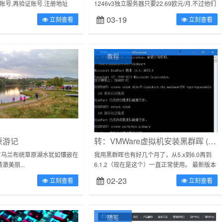
册账号,再验证账号.注册地址
1246v3独立服务器只要22.69欧元/月.不过他们
zner.com/Hetzner账号验...
的独立服务器默认是采用RAID1阵列模式,也...
03-19
立刻查看
立刻查看
教程
原游记
转：VMWare虚拟机安装黑群晖 (DSM6.1)
古乌兰布统草原湖水犹如镶嵌在
我用黑群晖也有好几个月了，从5.x到6.0再到
美丽...
6.1.2（现在是这个）一直正常使用。 最新版本
是6.1.3，除了解决一些漏洞，并没有什么功能
02-23
立刻查看
立刻查看
性...
随笔