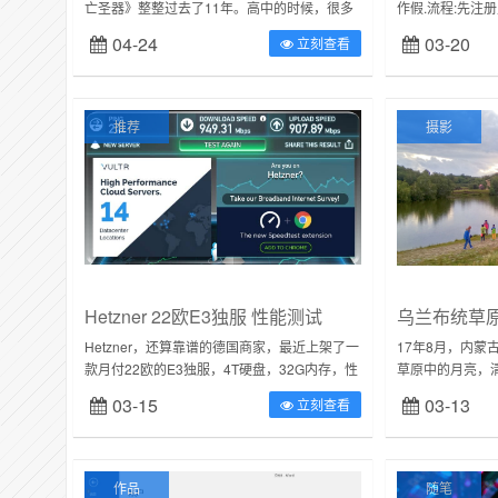
亡圣器》整整过去了11年。高中的时候，很多
作假.流程:先注
同学都在看这本书，因为准备高考的原因，没
https://www.het
04-24
03-20
立刻查看
有借来看对类似的魔幻小说一直没有...
推荐
摄影
Hetzner 22欧E3独服 性能测试
乌兰布统草
Hetzner，还算靠谱的德国商家，最近上架了一
17年8月，内蒙
款月付22欧的E3独服，4T硬盘，32G内存，性
草原中的月亮，清澈
价比非常高下面上配置。另外提一点，买这家
03-15
03-13
立刻查看
特价机器前需要验证身份，...
作品
随笔