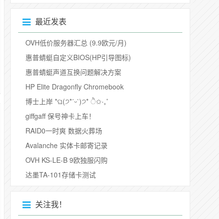
最近发表
OVH低价服务器汇总 (9.9欧元/月)
惠普蜻蜓自定义BIOS(HP引导图标)
惠普蜻蜓声道互换问题解决方案
HP Elite Dragonfly Chromebook
博士上岸 *ଘ(੭*ˊᵕˋ)੭* ੈ✩‧₊˚
giffgaff 保号神卡上车！
RAID0一时爽 数据火葬场
Avalanche 实体卡邮寄记录
OVH KS-LE-B 9欧独服闪购
达墨TA-101存储卡测试
关注我！