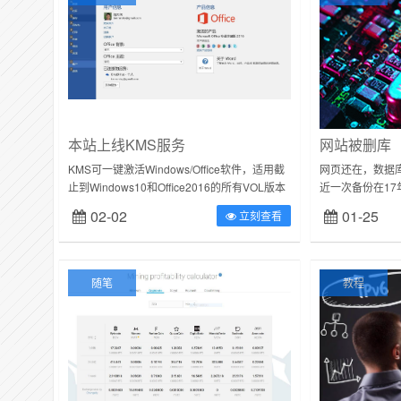
本站上线KMS服务
网站被删库
KMS可一键激活Windows/Office软件，适用截
网页还在，数据
止到Windows10和Office2016的所有VOL版本
近一次备份在17
详细说明、操作步骤及各版本Windows/O...
和评论全丢，悲
02-02
01-25
立刻查看
配置，安装了杀毒
随笔
教程