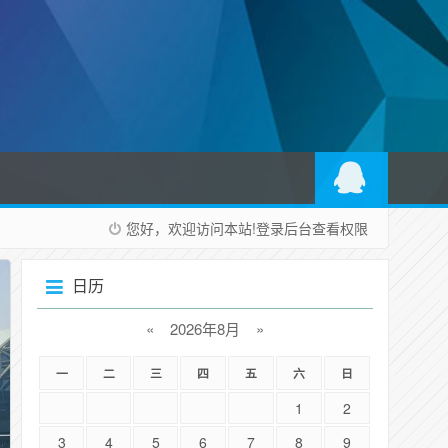
您好，欢迎访问本站!
登录后台
查看权限
日历
«
2026年8月
»
一
二
三
四
五
六
日
1
2
3
4
5
6
7
8
9