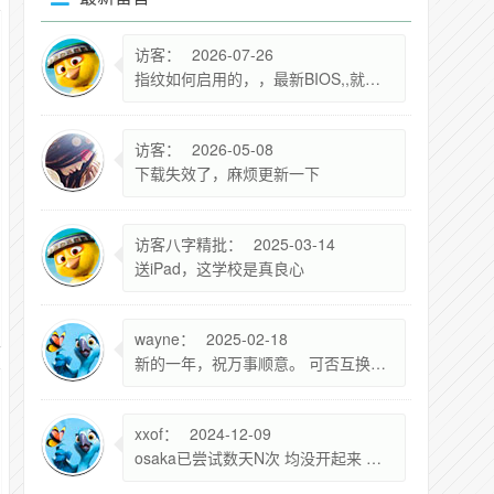
访客：
2026-07-26
指纹如何启用的，，最新BIOS,,就差这
访客：
2026-05-08
下载失效了，麻烦更新一下
访客八字精批：
2025-03-14
送iPad，这学校是真良心
wayne：
2025-02-18
新的一年，祝万事顺意。 可否互换友链，新站上线，面向科技资讯，现谷歌收录200+ name: Aidea资讯脉动 link: https://Aidea.im photo:https://cravatar.cn/avatar/a561920f36aadab81600e88a5438d41b?s=300 descr: 关注最新科技动态，洞悉未来创新趋势 已加入全局Footer，望贵站成全
xxof：
2024-12-09
osaka已尝试数天N次 均没开起来 基本上每次到了ConvertPages：failed to find range 30分钟后就无响应 尝试重启无果 检查过BIOS7.2没问题 新建实例也还是不行 已经放弃了 等新的DD版本吧