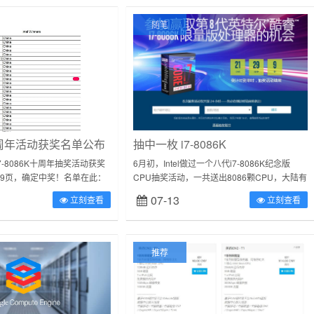
随笔
K十周年活动获奖名单公布
抽中一枚 i7-8086K
I7-8086K十周年抽奖活动获奖
6月初，Intel做过一个八代i7-8086K纪念版
119页，确定中奖！名单在此：
CPU抽奖活动，一共送出8086颗CPU，大陆有
...
2000颗参与很简单，只要登陆抽奖活动网站，
07-13
立刻查看
立刻查看
填写邮箱即可（需...
推荐