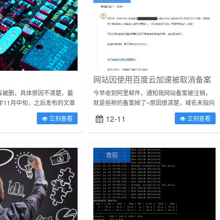
网站因使用百度云加速被取消备案
库被删，具体原因不清楚，最
今早收到阿里邮件，通知我网站备案被注销，
年11月中旬，之后发布的文章
就是俗称的备案掉了~原因很清楚，域名未指向
剧。。给服务器做了一次安全
阿里云服务器（因为网站使用了百度云加速）
12-11
立刻查看
立刻查看
软件和防火墙，希望这...
无所谓，转移到境外就是了，没必要非在一...
教程