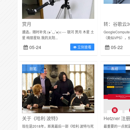
赏月
转：谷歌云3
遴选，随时补充 (๑¯◡¯๑)<---- 银河 赏月 木星 土
GoogleComp
星 绚丽星轨 我的太阳...
（类似VPS），
配置自然不会太高：
05-24
05-22
立刻查看
随笔
教程
关于《哈利·波特》
Hetzner 
现在是2018年，距离最后一部《哈利·波特与死
最重要的一点就