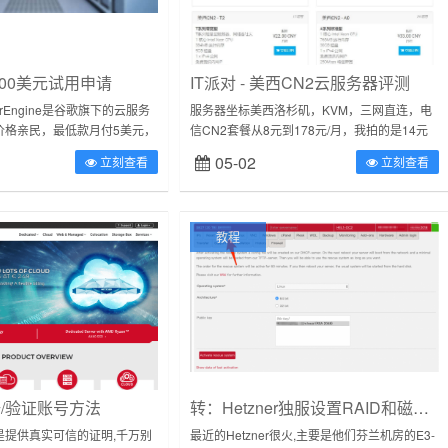
00美元试用申请
IT派对 - 美西CN2云服务器评测
uterEngine是谷歌旗下的云服务
服务器坐标美西洛杉矶，KVM，三网直连，电
价格亲民，最低款月付5美元，
信CN2套餐从8元到178元/月，我拍的是14元
1核，0.6G内存10GHDD...
美西CN2-T1，8元暂时无货单核CPU，256MB
05-02
立刻查看
立刻查看
内存，380MB...
教程
注册/验证账号方法
转：Hetzner独服设置RAID和磁盘分区方法
是提供真实可信的证明,千万别
最近的Hetzner很火,主要是他们芬兰机房的E3-