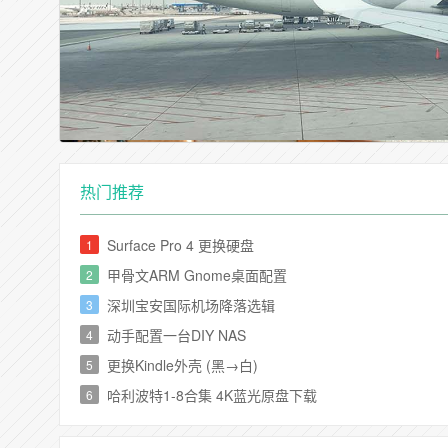
热门推荐
Surface Pro 4 更换硬盘
1
甲骨文ARM Gnome桌面配置
2
深圳宝安国际机场降落选辑
3
动手配置一台DIY NAS
4
更换Kindle外壳 (黑→白)
5
哈利波特1-8合集 4K蓝光原盘下载
6