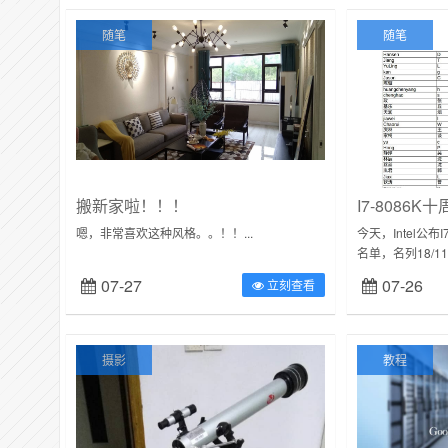
随笔
随笔
搬新家啦！！！
I7-8086
嗯，非常喜欢这种风格。。！！...
今天，Intel公布
名单，名列18/
Intel_Winners.pdf
07-27
07-26
立刻查看
摄影
教程