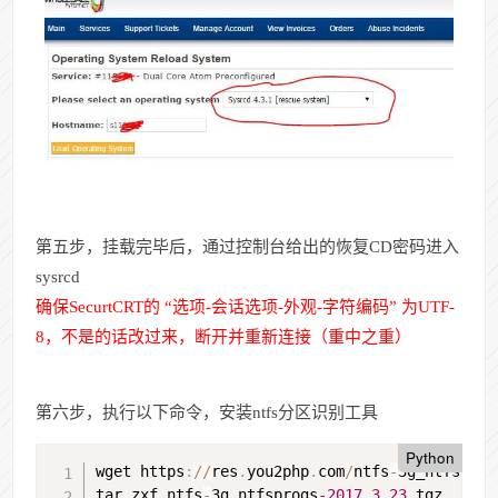
第五步，挂载完毕后，通过控制台给出的恢复CD密码进入
sysrcd
确保SecurtCRT的 “选项-会话选项-外观-字符编码” 为UTF-
8，不是的话改过来，断开并重新连接（重中之重）
第六步，执行以下命令，安装ntfs分区识别工具
Python
wget https
:
//
res
.
you2php
.
com
/
ntfs
-
3g_ntfsprog
tar zxf ntfs
-
3g_ntfsprogs
-2017.3
.
23.
tgz
