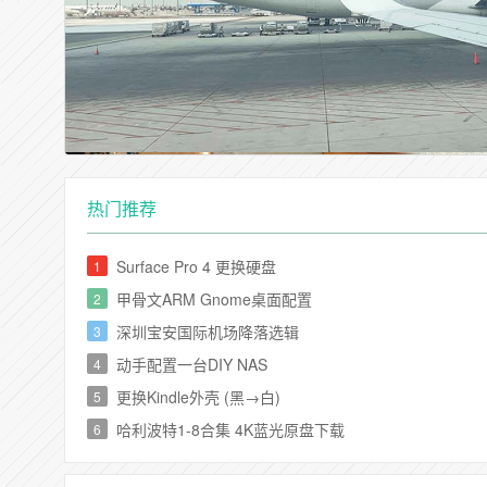
热门推荐
Surface Pro 4 更换硬盘
1
甲骨文ARM Gnome桌面配置
2
深圳宝安国际机场降落选辑
3
动手配置一台DIY NAS
4
更换Kindle外壳 (黑→白)
5
哈利波特1-8合集 4K蓝光原盘下载
6