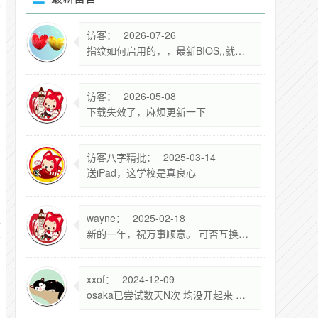
访客：
2026-07-26
指纹如何启用的，，最新BIOS,,就差这
访客：
2026-05-08
下载失效了，麻烦更新一下
访客八字精批：
2025-03-14
送iPad，这学校是真良心
wayne：
2025-02-18
新的一年，祝万事顺意。 可否互换友链，新站上线，面向科技资讯，现谷歌收录200+ name: Aidea资讯脉动 link: https://Aidea.im photo:https://cravatar.cn/avatar/a561920f36aadab81600e88a5438d41b?s=300 descr: 关注最新科技动态，洞悉未来创新趋势 已加入全局Footer，望贵站成全
xxof：
2024-12-09
osaka已尝试数天N次 均没开起来 基本上每次到了ConvertPages：failed to find range 30分钟后就无响应 尝试重启无果 检查过BIOS7.2没问题 新建实例也还是不行 已经放弃了 等新的DD版本吧