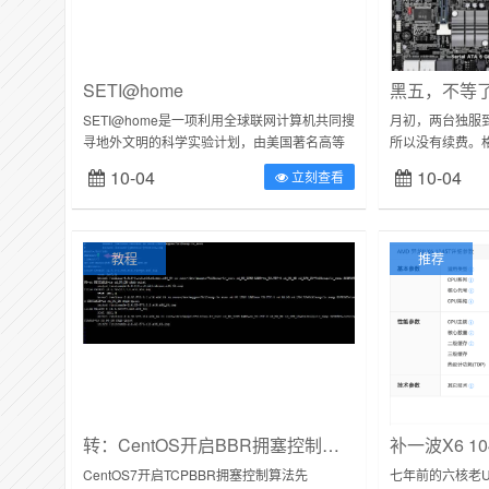
SETI@home
黑五，不等
SETI@home是一项利用全球联网计算机共同搜
月初，两台独服
寻地外文明的科学实验计划，由美国著名高等
所以没有续费。格
学府加州大学伯克利分校创立，中心平台设立
赶上国庆，收到家
10-04
10-04
立刻查看
在伯克利空间科学实验室（Spac...
原本准备续费的资
教程
推荐
转：CentOS开启BBR拥塞控制算法
补一波X6 1
CentOS7开启TCPBBR拥塞控制算法先
七年前的六核老U