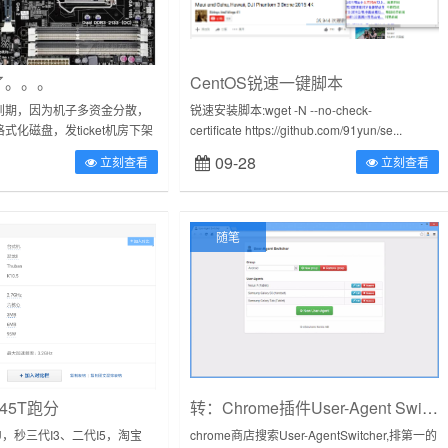
了。。。
CentOS锐速一键脚本
到期，因为机子多资金分散，
锐速安装脚本:wget -N --no-check-
式化磁盘，发ticket机房下架
certificate https://github.com/91yun/se...
里给的一点“旅游专项”，加上
09-28
立刻查看
立刻查看
金，剁手，购...
随笔
045T跑分
转：Chrome插件User-Agent Switcher是木马！
，秒三代I3、二代I5，淘宝
chrome商店搜索User-AgentSwitcher,排第一的