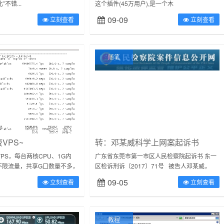
”不错...
这个插件(45万用户),是一个木
马...https://chrome.google.c...
09-09
立刻查看
立刻查看
随笔
VPS~
转：邓某威科学上网案起诉书
PS，每台两核CPU、1G内
广东省东莞市第一市区人民检察院起诉书 东一
不限流量，共享G口数量不多，
区检诉刑诉〔2017〕71号 被告人邓某威，
做站、不折腾的朋友，需要的
男，19**年*月*日出...
09-05
立刻查看
立刻查看
测Unix...
教程