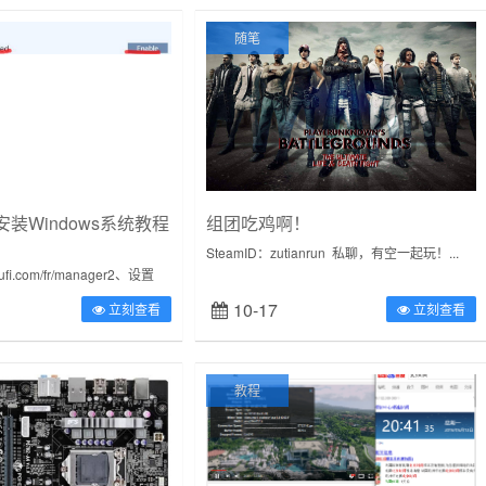
随笔
服安装Windows系统教程
组团吃鸡啊！
SteamID：zutianrun 私聊，有空一起玩！...
msufi.com/fr/manager2、设置
isabled3、进入Rescue模式模
10-17
立刻查看
立刻查看
教程