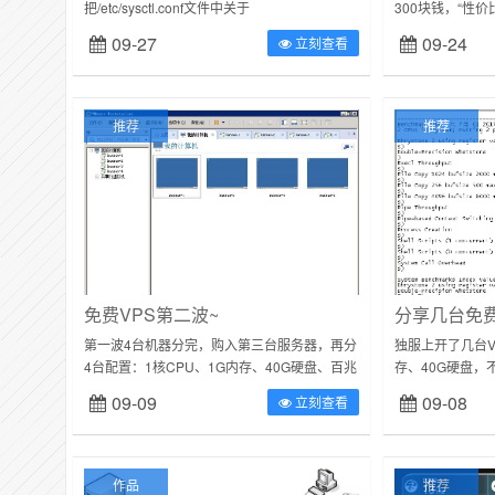
把/etc/sysctl.conf文件中关于
300块钱，“性价比
net.ipv4.tcp_congestion_control的配置...
09-27
09-24
立刻查看
推荐
推荐
免费VPS第二波~
分享几台免费
第一波4台机器分完，购入第三台服务器，再分
独服上开了几台V
4台配置：1核CPU、1G内存、40G硬盘、百兆
存、40G硬盘，
不限量系统可选WIN2008R2或CentOS6.9，不
免费提供给认真
09-09
09-08
立刻查看
接受其他系统需...
联系我QQ，速度~实
作品
推荐