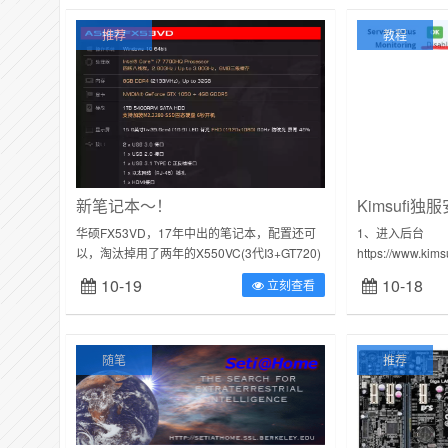
推荐
教程
新笔记本～！
Kimsufi独
华硕FX53VD，17年中出的笔记本，配置还可
1、进入后台
以，淘汰掉用了两年的X550VC(3代I3+GT720)
https://www.ki
专业课对电脑没有太高要求，吃鸡最低画质
Monitoring为D
10-19
10-18
立刻查看
60FPS，一起玩的...
式...
随笔
推荐