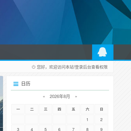
您好，欢迎访问本站!
登录后台
查看权限
日历
«
2026年8月
»
一
二
三
四
五
六
日
1
2
3
4
5
6
7
8
9