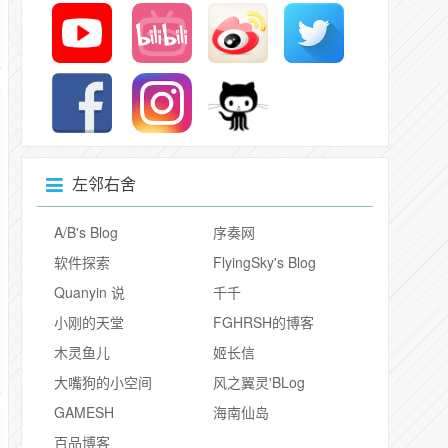
左邻右舍
A/B's Blog
序奏网
软件探索
FlyingSky's Blog
Quanyin 说
千千
小刚的天堂
FGHRSH的博客
木灵鱼儿
姬长信
大嘴狗的小空间
风之翼灵'BLog
GAMESH
海南仙岛
百品博客