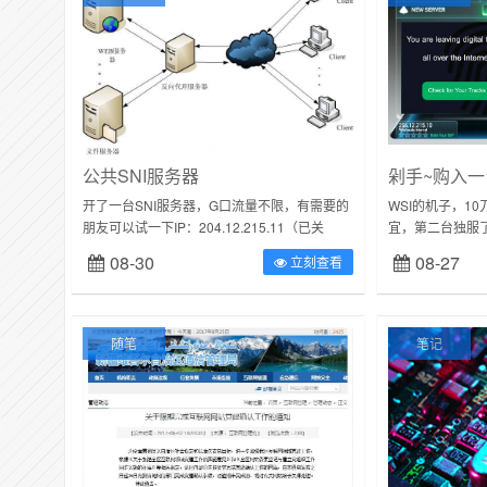
公共SNI服务器
剁手~购入一
开了一台SNI服务器，G口流量不限，有需要的
WSI的机子，1
朋友可以试一下IP：204.12.215.11（已关
宜，第二台独服了
闭）...
CPUIntelAto
08-30
08-27
立刻查看
500G...
随笔
笔记