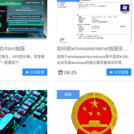
台Atom独服
如何给wholesaleinternet独服安装win系统
0刀每月，VPS的价格，非常便
适用于wholesaleinternetnocix等不提供KVM，
~ 配置如下：
无法安装windows的独立服务器测试环境：
m330内存2GBDDR2667硬盘
IntelCore2DuoPreconf...
08-25
立刻查看
立刻查看
随笔