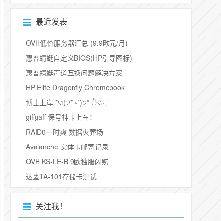
最近发表
OVH低价服务器汇总 (9.9欧元/月)
惠普蜻蜓自定义BIOS(HP引导图标)
惠普蜻蜓声道互换问题解决方案
HP Elite Dragonfly Chromebook
博士上岸 *ଘ(੭*ˊᵕˋ)੭* ੈ✩‧₊˚
giffgaff 保号神卡上车！
RAID0一时爽 数据火葬场
Avalanche 实体卡邮寄记录
OVH KS-LE-B 9欧独服闪购
达墨TA-101存储卡测试
关注我！