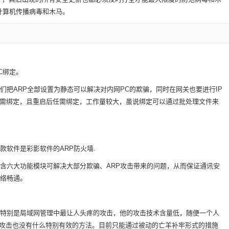
计算机传播病毒和木马。
C绑定。
把ARP全部设置为静态可以解决对内网PC的欺骗，同时在网关也要进行IP
脑需绑定，且重启后任需绑定，工作量较大，虽说绑定可以通过批处理文件来
软件是彩影软件的ARP防火墙.
含六大功能模块可解决大部分欺骗、ARP攻击带来的问题，从而保证通讯安
网络畅通。
特别是局域网管理中最让人头疼的攻击，他的攻击技术含量低，随便一个人
的攻击也没有什么特别有效的方法。目前只能通过被动的亡羊补牢形式的措施