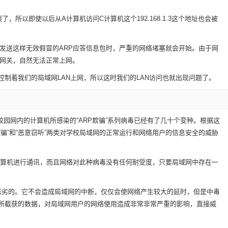
，所以即使以后从A计算机访问C计算机这个192.168.1.3这个地址也会被
送这样无效假冒的ARP应答信息包时，严重的网络堵塞就会开始。由于网
到网关，自然无法正常上网。
制着我们的局域网LAN上网，所以这时我们的LAN访问也就出现问题了。
园网内的计算机所感染的“ARP欺骗”系列病毒已经有了几十个变种。根据这
骗”和“恶意窃听”两类对学校局域网的正常运行和网络用户的信息安全的威胁
算机进行通讯，而且网络对此种病毒没有任何耐受度，只要局域网中存在一
为恶劣的。它不会造成局域网的中断，仅仅会使网络产生较大的延时，但是中毒
所截获的数据，对局域网用户的网络使用造成非常非常严重的影响，直接威