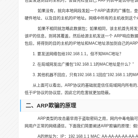
包要发送到目的主机时，会首先检查自己 ARP列表中是否存在该
如果没有，就向本地网段发起一个ARP请求的广播包，查询
硬件地址、以及目的主机的IP地址。网络中所有的主机收到这个A
如果不相同就忽略此数据包；如果相同，该主机首先将发送端
该IP的信息，则将其覆盖，然后给源主机发送一个 ARP响应数
包后，将得到的目的主机的IP地址和MAC地址添加到自己的A
1. 要发送网络包给192.168.1.1，但不知MAC地址？
2. 在局域网发出广播包“192.168.1.1的MAC地址是什么？”
3. 其他机器不回应，只有192.168.1.1回应“192.168.1.1的MAC地
从上面可以看出，ARP协议的基础就是信任局域网内所有的
低于IP协议的协议层，因此它的危害就更加隐蔽。
二、ARP欺骗的原理
ARP类型的攻击最早用于盗取密码之用，网内中毒电脑可
网用户正常的网络通信，下面我们简要阐述ARP欺骗的原理：假
A的地址为：IP：192.168.1.1 MAC: AA-AA-AA-AA-AA-