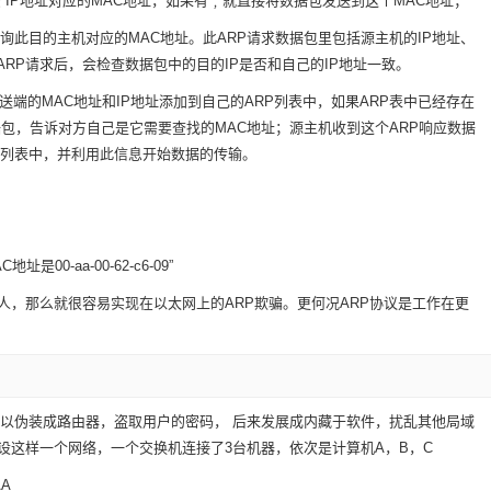
 IP地址对应的MAC地址，如果有﹐就直接将数据包发送到这个MAC地址；
此目的主机对应的MAC地址。此ARP请求数据包里包括源主机的IP地址、
RP请求后，会检查数据包中的目的IP是否和自己的IP地址一致。
的MAC地址和IP地址添加到自己的ARP列表中，如果ARP表中已经存在
据包，告诉对方自己是它需要查找的MAC地址；源主机收到这个ARP响应数据
RP列表中，并利用此信息开始数据的传输。
址是00-aa-00-62-c6-09”
人，那么就很容易实现在以太网上的ARP欺骗。更何况ARP协议是工作在更
以伪装成路由器，盗取用户的密码， 后来发展成内藏于软件，扰乱其他局域
设这样一个网络，一个交换机连接了3台机器，依次是计算机A，B，C
AA