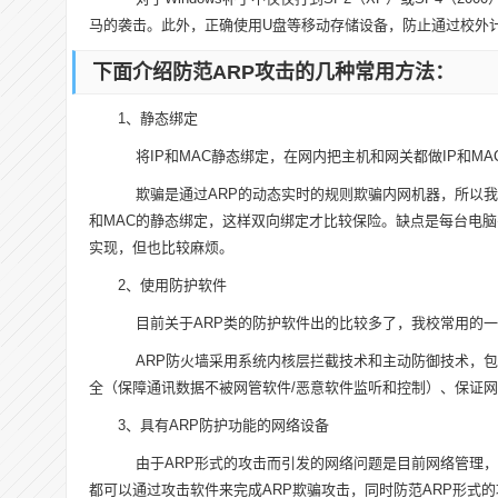
马的袭击。此外，正确使用U盘等移动存储设备，防止通过校外
下面介绍防范ARP攻击的几种常用方法：
1、静态绑定
将IP和MAC静态绑定，在网内把主机和网关都做IP和MA
欺骗是通过ARP的动态实时的规则欺骗内网机器，所以我们
和MAC的静态绑定，这样双向绑定才比较保险。缺点是每台电
实现，但也比较麻烦。
2、使用防护软件
目前关于ARP类的防护软件出的比较多了，我校常用的一款
ARP防火墙采用系统内核层拦截技术和主动防御技术，包
全（保障通讯数据不被网管软件/恶意软件监听和控制）、保证
3、具有ARP防护功能的网络设备
由于ARP形式的攻击而引发的网络问题是目前网络管理，
都可以通过攻击软件来完成ARP欺骗攻击，同时防范ARP形式