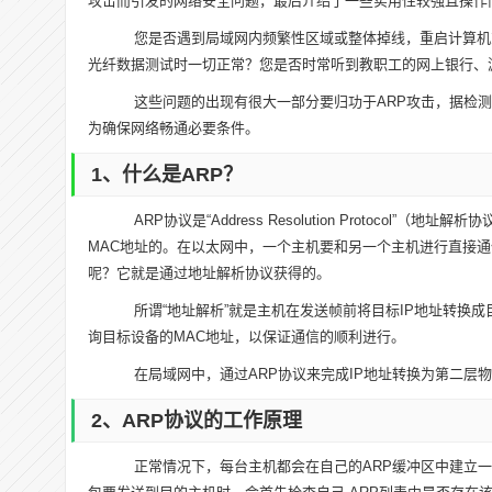
攻击而引发的网络安全问题，最后介绍了一些实用性较强且操作
您是否遇到局域网内频繁性区域或整体掉线，重启计算机
光纤数据测试时一切正常？您是否时常听到教职工的网上银行、
这些问题的出现有很大一部分要归功于ARP攻击，据检测
为确保网络畅通必要条件。
1、什么是ARP？
ARP协议是“Address Resolution Protoco
MAC地址的。在以太网中，一个主机要和另一个主机进行直接通
呢？它就是通过地址解析协议获得的。
所谓“地址解析”就是主机在发送帧前将目标IP地址转换成目
询目标设备的MAC地址，以保证通信的顺利进行。
在局域网中，通过ARP协议来完成IP地址转换为第二层物
2、ARP协议的工作原理
正常情况下，每台主机都会在自己的ARP缓冲区中建立一个