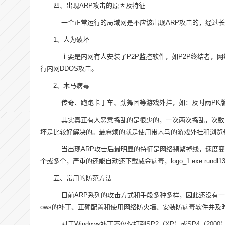
四、出现ARP攻击的原因及特征
一个正常运行的局域网是不应该出现ARP攻击的，经过长
1、人为破坏
主要是内网有人安装了P2P监控软件，如P2P终结者，
行内网DDOS攻击。
2、木马病毒
传奇、跑跑卡丁车、劲舞团等游戏外挂，如：及时雨PK版
其实真正有人恶意捣乱的是很少的，一次两次捣乱，次数
坏是比较好解决的。最麻烦的就是使用带木马的游戏外挂和浏览
当出现ARP攻击后最明显的特征是网络频繁掉线，速度变慢，查看进程你
个或多个，严重的还能自动还下载威金病毒，logo_1.exe.rund
五、常用的防范方法
目前ARP系列的攻击方式和手段多种多样，因此还没有一
ows的补丁、正确配置和使用网络防火墙、安装防病毒软件并及
对于Windows补丁不仅仅打到SP2（XP）或SP4（2