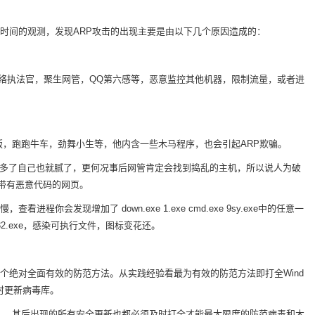
时间的观测，发现ARP攻击的出现主要是由以下几个原因造成的：
网络执法官，聚生网管，QQ第六感等，恶意监控其他机器，限制流量，或者进
，跑跑牛车，劲舞小生等，他内含一些木马程序，也会引起ARP欺骗。
多了自己也就腻了，更何况事后网管肯定会找到捣乱的主机，所以说人为破
带有恶意代码的网页。
会发现增加了 down.exe 1.exe cmd.exe 9sy.exe中的任意一
l132.exe，感染可执行文件，图标变花还。
个绝对全面有效的防范方法。从实践经验看最为有效的防范方法即打全Wind
时更新病毒库。
000），其后出现的所有安全更新也都必须及时打全才能最大限度的防范病毒和木