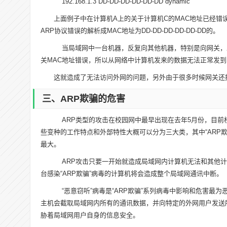
192.168.1.3 DD-DD-DD-DD-DD-DD dynamic
上面例子中在计算机A上的关于计算机C的MAC地址已经错误了
ARP协议错误的解析成MAC地址为DD-DD-DD-DD-DD-DD的。
当局域网中一台机器，反复向其他机器，特别是向网关，发
关MAC地址错误，所以从网络中计算机发来的数据无法正常发
这就造成了无法访问外网的问题，另外由于很多时候网关还控
三、ARP欺骗的危害
ARP类型的攻击在校园网中最早出现在去年5月份，目前校
些变种的工作特点和外部特性大概可以分为三大类，其中“ARP欺
最大。
ARP攻击只要一开始就造成局域网内计算机无法和其他计
台感染“ARP欺骗”病毒的计算机将会造成整个局域网通讯中断。
“恶意窃听”病毒是“ARP欺骗”系列病毒中影响和危害最
主机会截取局域网内所有的通讯数据，并向特定的外网用户发送
胁着局域网用户自身的信息安全。