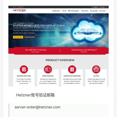
Hetzner账号验证邮箱
server-order@hetzner.com