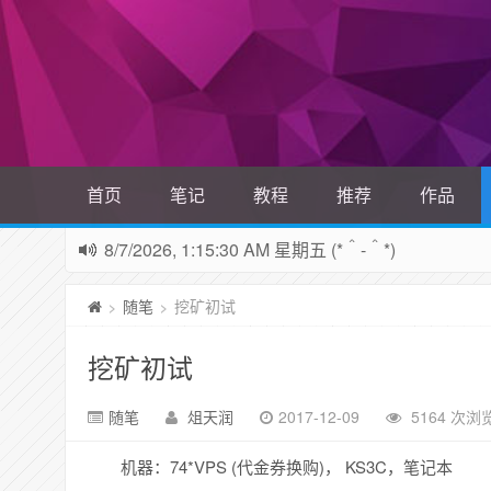
首页
笔记
教程
推荐
作品
8/7/2026, 1:15:31 AM 星期五 (*＾-＾*)
随笔
挖矿初试
>
>
挖矿初试
随笔
俎天润
2017-12-09
5164 次浏
机器：74*VPS (代金券换购)， KS3C，笔记本