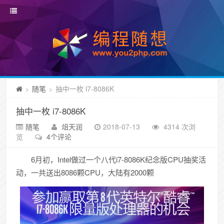
随笔
抽中一枚 i7-8086K
>
>
抽中一枚 i7-8086K
随笔
俎天润
2018-07-13
4314 次浏
览
4个评论
6月初，Intel做过一个八代i7-8086K纪念版CPU抽奖活
动，一共送出8086颗CPU，大陆有2000颗