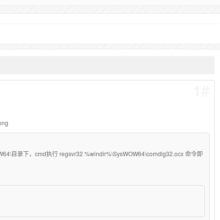
1#
png
4\目录下，cmd执行 regsvr32 %windir%\SysWOW64\comdlg32.ocx 命令即