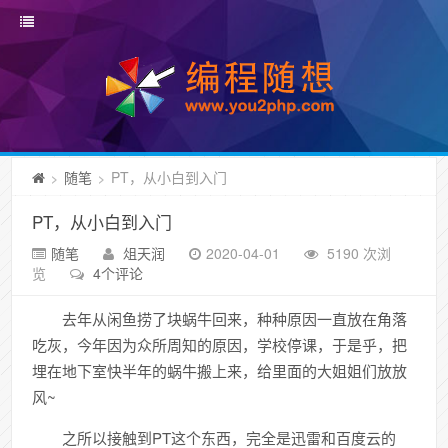
随笔
PT，从小白到入门
>
>
PT，从小白到入门
随笔
俎天润
2020-04-01
5190 次浏
览
4个评论
去年从闲鱼捞了块蜗牛回来，种种原因一直放在角落
吃灰，今年因为众所周知的原因，学校停课，于是乎，把
埋在地下室快半年的蜗牛搬上来，给里面的大姐姐们放放
风~
之所以接触到PT这个东西，完全是迅雷和百度云的