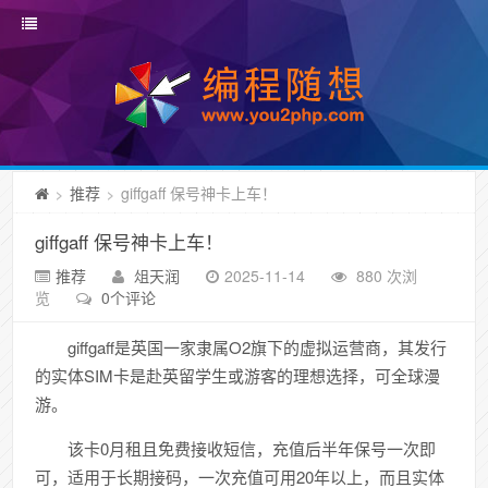
推荐
giffgaff 保号神卡上车！
>
>
giffgaff 保号神卡上车！
推荐
俎天润
2025-11-14
880 次浏
览
0个评论
giffgaff是英国一家
隶属
O2旗下的
虚拟运营商，其发行
的实体SIM卡是赴英留学生或游客的理想选择，可全球漫
游。
该卡0月租且免费接收短信，充值后半年保号一次即
可，适用于长期接码，一次充值可用20年以上，而且实体