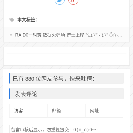
本文标签：
RAID0一时爽 数据火葬场
博士上岸 *ଘ(੭*ˊᵕˋ)੭* ੈ✩‧₊˚
已有 880 位网友参与，快来吐槽：
发表评论