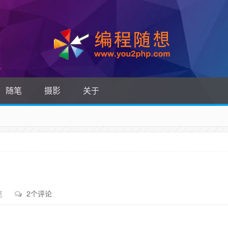
随笔
摄影
关于
览
2个评论