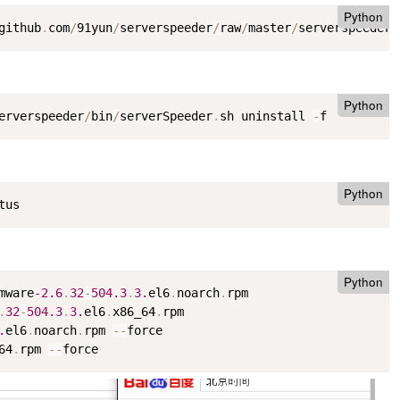
Python
github
.
com
/
91yun
/
serverspeeder
/
raw
/
master
/
serverspeeder
.
Python
erverspeeder
/
bin
/
serverSpeeder
.
sh uninstall 
-
f
Python
tus
Python
mware
-2.6
.
32
-
504.3
.
3.
el6
.
noarch
.
rpm

.
32
-
504.3
.
3.
el6
.
x86_64
.
rpm

.
el6
.
noarch
.
rpm 
-
-
force

64
.
rpm 
-
-
force