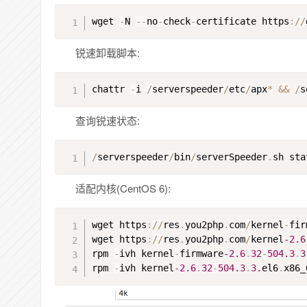
wget 
-
N 
-
-
no
-
check
-
certificate https
:
//
锐速卸载脚本:
chattr 
-
i 
/
serverspeeder
/
etc
/
apx
*
&
&
/
s
查询锐速状态:
/
serverspeeder
/
bin
/
serverSpeeder
.
sh sta
适配内核(CentOS 6):
wget https
:
//
res
.
you2php
.
com
/
kernel
-
fir
wget https
:
//
res
.
you2php
.
com
/
kernel
-2.6
rpm 
-
ivh kernel
-
firmware
-2.6
.
32
-
504.3
.
3
rpm 
-
ivh kernel
-2.6
.
32
-
504.3
.
3.
el6
.
x86_