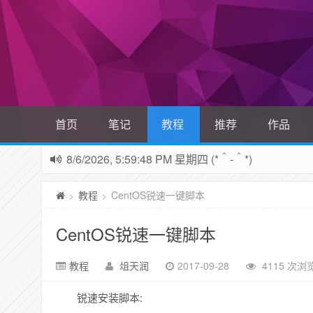
首页
笔记
教程
推荐
作品
8/6/2026, 5:59:49 PM 星期四 (*＾-＾*)
教程
CentOS锐速一键脚本
>
>
CentOS锐速一键脚本
教程
俎天润
2017-09-28
4115 次浏
锐速安装脚本: