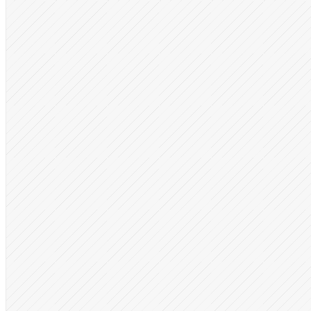
sh 
&
&
 bash serverspeeder
.
sh