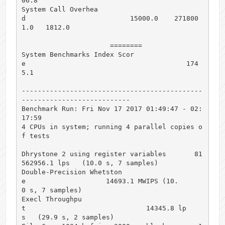
06.8

System Call Overhea
d                          15000.0    271800
1.0   1812.0

                      ========

System Benchmarks Index Scor
e                                        174
5.1

---------------------------------------------
---------------------------

Benchmark Run: Fri Nov 17 2017 01:49:47 - 02:
17:59

4 CPUs in system; running 4 parallel copies o
f tests

Dhrystone 2 using register variables       81
562956.1 lps   (10.0 s, 7 samples)

Double-Precision Whetston
e                    14693.1 MWIPS (10.
0 s, 7 samples)

Execl Throughpu
t                              14345.8 lp
s   (29.9 s, 2 samples)
