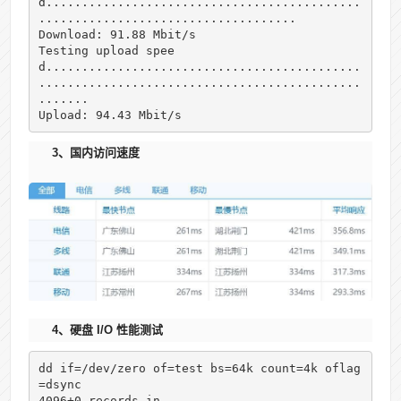
d............................................
....................................

Download: 91.88 Mbit/s

Testing upload spee
d............................................
.............................................
.......

Upload: 94.43 Mbit/s
3、国内访问速度
4、硬盘 I/O 性能测试
dd if=/dev/zero of=test bs=64k count=4k oflag
=dsync

4096+0 records in
