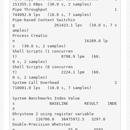
151355.1 KBps  (30.0 s, 2 samples)

Pipe Throughput                             1
744092.0 lps   (10.0 s, 7 samples)

Pipe-based Context Switchin
g                 261423.1 lps   (10.0 s, 7 s
amples)

Process Creatio
n                              16289.0 lp
s   (30.0 s, 2 samples)

Shell Scripts (1 concurren
t)                   8798.9 lpm   (60.
0 s, 2 samples)

Shell Scripts (8 concurren
t)                   2224.1 lpm   (60.
0 s, 2 samples)

System Call Overhead                        2
718001.0 lps   (10.0 s, 7 samples)

System Benchmarks Index Value
s               BASELINE       RESULT    INDE
X

Dhrystone 2 using register variable
s         116700.0   38475972.5   3297.0

Double-Precision Whetston
e                       55.0       4503.