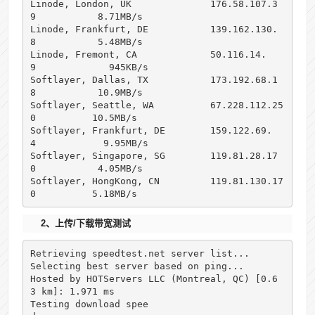
Linode, London, UK              176.58.107.3
9           8.71MB/s      

Linode, Frankfurt, DE           139.162.130.
8           5.48MB/s      

Linode, Fremont, CA             50.116.14.
9             945KB/s       

Softlayer, Dallas, TX           173.192.68.1
8           10.9MB/s      

Softlayer, Seattle, WA          67.228.112.25
0          10.5MB/s      

Softlayer, Frankfurt, DE        159.122.69.
4            9.95MB/s      

Softlayer, Singapore, SG        119.81.28.17
0           4.05MB/s      

Softlayer, HongKong, CN         119.81.130.17
0          5.18MB/s
2、上传/下载带宽测试
Retrieving speedtest.net server list...

Selecting best server based on ping...

Hosted by HOTServers LLC (Montreal, QC) [0.6
3 km]: 1.971 ms

Testing download spee