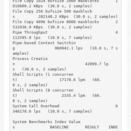
File Copy 1024 bufsize 2000 maxblocks       1
010600.2 KBps  (30.0 s, 2 samples)

File Copy 256 bufsize 500 maxblock
s          282148.2 KBps  (30.0 s, 2 samples)

File Copy 4096 bufsize 8000 maxblocks       2
532036.9 KBps  (30.0 s, 2 samples)

Pipe Throughput                             4
112595.9 lps   (10.0 s, 7 samples)

Pipe-based Context Switchin
g                 960942.1 lps   (10.0 s, 7 s
amples)

Process Creatio
n                              42099.7 lp
s   (30.0 s, 2 samples)

Shell Scripts (1 concurren
t)                  17178.6 lpm   (60.
0 s, 2 samples)

Shell Scripts (8 concurren
t)                   2335.4 lpm   (60.
0 s, 2 samples)

System Call Overhead                        6
348178.6 lps   (10.0 s, 7 samples)

System Benchmarks Index Value
s               BASELINE       RESULT    INDE