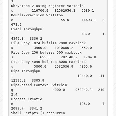
X

Dhrystone 2 using register variable
s         116700.0   81562956.1   6989.1

Double-Precision Whetston
e                       55.0      14693.1   2
671.5

Execl Throughpu
t                                 43.0      1
4345.8   3336.2

File Copy 1024 bufsize 2000 maxblock
s          3960.0    1010600.2   2552.0

File Copy 256 bufsize 500 maxblock
s            1655.0     282148.2   1704.8

File Copy 4096 bufsize 8000 maxblock
s          5800.0    2532036.9   4365.6

Pipe Throughpu
t                               12440.0    41
12595.9   3305.9

Pipe-based Context Switchin
g                   4000.0     960942.1   240
2.4

Process Creatio
n                                126.0      4
2099.7   3341.2

Shell Scripts (1 concurren