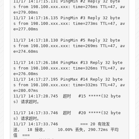
11/17 14:17:15.131 PingMin #2 Reply 32 byte
s from 198.100.xxx.xxx: time=276ms TTL=47, av
e=279.00ms

11/17 14:17:16.135 PingMin #3 Reply 32 byte
s from 198.100.xxx.xxx: time=273ms TTL=47, av
e=277.00ms

11/17 14:17:18.130 PingMin #5 Reply 32 byte
s from 198.100.xxx.xxx: time=269ms TTL=47, av
e=274.60ms

11/17 14:17:26.184 PingMax #13 Reply 32 byte
s from 198.100.xxx.xxx: time=326ms TTL=47, av
e=276.08ms

11/17 14:17:27.195 PingMax #14 Reply 32 byte
s from 198.100.xxx.xxx: time=332ms TTL=47, av
e=280.07ms

11/17 14:17:28.745  超时   #15 *****(32 byte
s) 请求超时。

11/17 14:17:33.746  超时   #20 *****(32 byte
s) 请求超时。

11/17 14:17:33.746         === 20 有效发
送,   18 接收,     10.00% 丢失, 290.72ms 平均
值  ===
