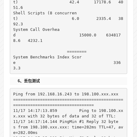
t)                     42.4      17178.6   40
51.6

Shell Scripts (8 concurren
t)                      6.0       2335.4   38
92.3

System Call Overhea
d                          15000.0    634817
8.6   4232.1

                      ========

System Benchmarks Index Scor
e                                        336
3.3
6、丢包测试
Ping from 192.168.16.243 to 198.100.xxx.xxx

=============================================
=================================

11/17 14:17:13.859         Ping to 198.100.xx
x.xxx with 32 bytes of data and 32 of TTL:

11/17 14:17:14.144 PingMin #1 Reply 32 byte
s from 198.100.xxx.xxx: time=282ms TTL=47, av
e=282.00ms
