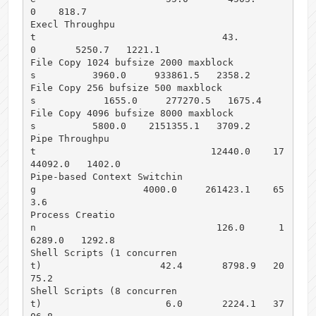
0    818.7

Execl Throughpu
t                                 43.
0       5250.7   1221.1

File Copy 1024 bufsize 2000 maxblock
s          3960.0     933861.5   2358.2

File Copy 256 bufsize 500 maxblock
s            1655.0     277270.5   1675.4

File Copy 4096 bufsize 8000 maxblock
s          5800.0    2151355.1   3709.2

Pipe Throughpu
t                               12440.0    17
44092.0   1402.0

Pipe-based Context Switchin
g                   4000.0     261423.1    65
3.6

Process Creatio
n                                126.0      1
6289.0   1292.8

Shell Scripts (1 concurren
t)                     42.4       8798.9   20
75.2

Shell Scripts (8 concurren
t)                      6.0       2224.1   37