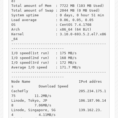
d)

Total amount of Mem  : 7722 MB (103 MB Used)

Total amount of Swap : 2044 MB (0 MB Used)

System uptime        : 0 days, 0 hour 51 min

Load average         : 0.06, 0.05, 0.05

OS                   : CentOS 7.4.1708

Arch                 : x86_64 (64 Bit)

Kernel               : 3.10.0-693.5.2.el7.x86
_64

---------------------------------------------
-------------------------

I/O speed(1st run)   : 175 MB/s

I/O speed(2nd run)   : 168 MB/s

I/O speed(3rd run)   : 172 MB/s

Average I/O speed    : 171.7 MB/s

---------------------------------------------
-------------------------

Node Name                       IPv4 addres
s            Download Speed

CacheFly                        205.234.175.1
75         11.2MB/s      

Linode, Tokyo, JP               106.187.96.14
8          7.06MB/s      

Linode, Singapore, SG           139.162.23.
4            4.11MB/s      
