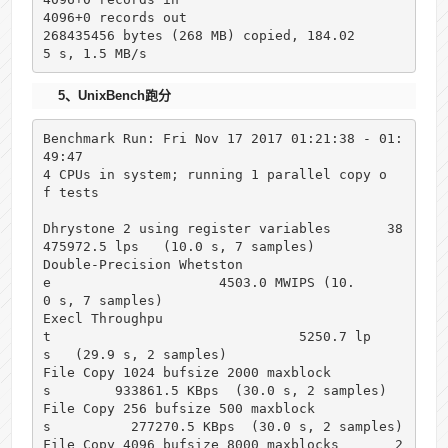
4096+0 records out

268435456 bytes (268 MB) copied, 184.02
5 s, 1.5 MB/s
5、UnixBench跑分
Benchmark Run: Fri Nov 17 2017 01:21:38 - 01:
49:47

4 CPUs in system; running 1 parallel copy o
f tests

Dhrystone 2 using register variables       38
475972.5 lps   (10.0 s, 7 samples)

Double-Precision Whetston
e                     4503.0 MWIPS (10.
0 s, 7 samples)

Execl Throughpu
t                               5250.7 lp
s   (29.9 s, 2 samples)

File Copy 1024 bufsize 2000 maxblock
s        933861.5 KBps  (30.0 s, 2 samples)

File Copy 256 bufsize 500 maxblock
s          277270.5 KBps  (30.0 s, 2 samples)

File Copy 4096 bufsize 8000 maxblocks       2