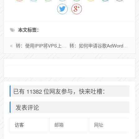
本文标签：
转：使用IPIP将VPS上的IP地址映射至Kimsufi服务器
转：如何申请谷歌AdWords认证
已有 11382 位网友参与，快来吐槽：
发表评论